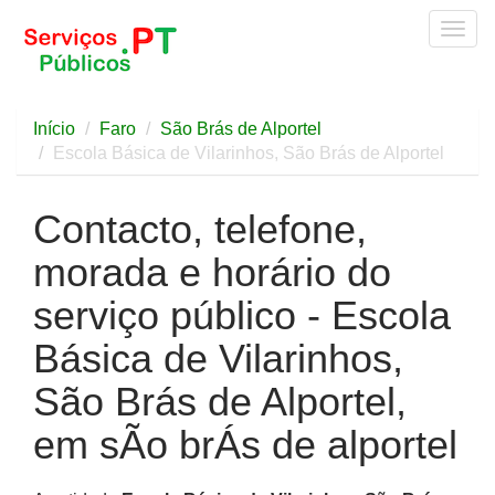
Togg
navig
Início
Faro
São Brás de Alportel
Escola Básica de Vilarinhos, São Brás de Alportel
Contacto, telefone,
morada e horário do
serviço público - Escola
Básica de Vilarinhos,
São Brás de Alportel,
em sÃo brÁs de alportel