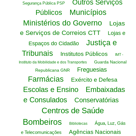
Outros Serviços
Segurança Pública PSP
Municípios
Públicos
Ministérios do Governo
Lojas
e Serviços de Correios CTT
Lojas e
Justiça e
Espaços do Cidadão
Tribunais
Institutos Públicos
IMT -
Guarda Nacional
Instituto da Mobilidade e dos Transportes
Freguesias
Republicana GNR
Farmácias
Exército e Defesa
Escolas e Ensino
Embaixadas
e Consulados
Conservatórias
Centros de Saúde
Bombeiros
Água, Luz, Gás
Bibliotecas
Agências Nacionais
e Telecomunicações