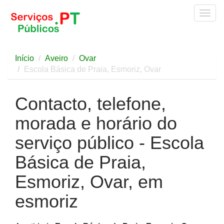
Togg
navig
Início
Aveiro
Ovar
Escola Básica de Praia, Esmoriz, Ovar
Contacto, telefone,
morada e horário do
serviço público - Escola
Básica de Praia,
Esmoriz, Ovar, em
esmoriz