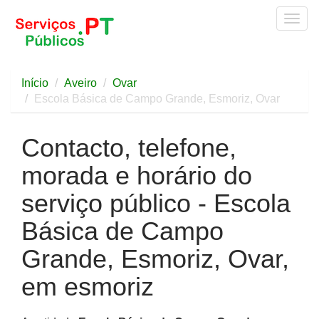
Togg
navig
Início
Aveiro
Ovar
Escola Básica de Campo Grande, Esmoriz, Ovar
Contacto, telefone,
morada e horário do
serviço público - Escola
Básica de Campo
Grande, Esmoriz, Ovar,
em esmoriz