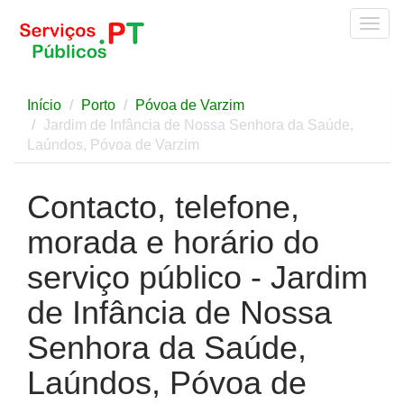
Togg
navig
Início
Porto
Póvoa de Varzim
Jardim de Infância de Nossa Senhora da Saúde,
Laúndos, Póvoa de Varzim
Contacto, telefone,
morada e horário do
serviço público - Jardim
de Infância de Nossa
Senhora da Saúde,
Laúndos, Póvoa de