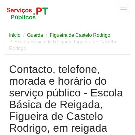
Togg
navig
Início
Guarda
Figueira de Castelo Rodrigo
Escola Básica de Reigada, Figueira de Castelo
Rodrigo
Contacto, telefone,
morada e horário do
serviço público - Escola
Básica de Reigada,
Figueira de Castelo
Rodrigo, em reigada