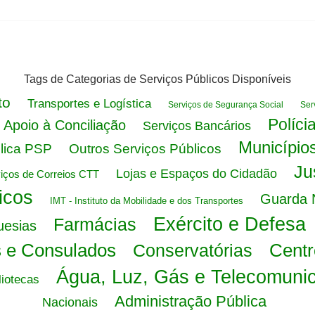
Tags de Categorias de Serviços Públicos Disponíveis
to
Transportes e Logística
Serviços de Segurança Social
Ser
Políci
 Apoio à Conciliação
Serviços Bancários
Município
lica PSP
Outros Serviços Públicos
Ju
Lojas e Espaços do Cidadão
viços de Correios CTT
icos
Guarda N
IMT - Instituto da Mobilidade e dos Transportes
Exército e Defesa
Farmácias
uesias
 e Consulados
Centr
Conservatórias
Água, Luz, Gás e Telecomuni
liotecas
Administração Pública
Nacionais