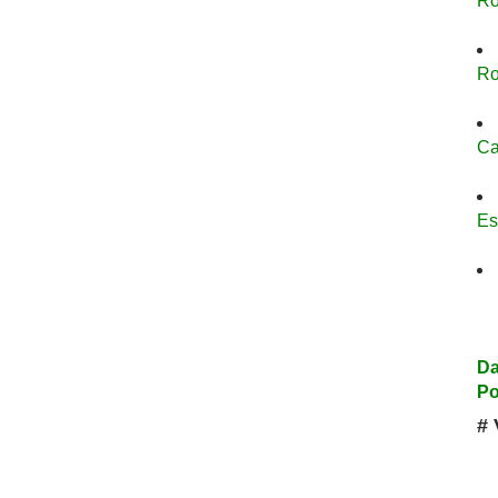
Ro
Ro
Ca
Es
Da
Po
# 