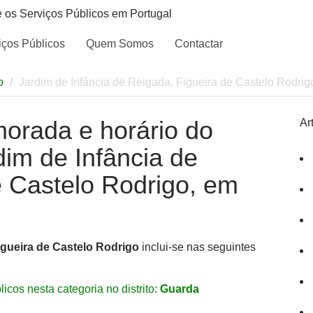
e os Serviços Públicos em Portugal
iços Públicos
Quem Somos
Contactar
o
Jardim de Infância de Reigada, Figueira de Castelo Rodrig
morada e horário do
Ar
dim de Infância de
e Castelo Rodrigo, em
igueira de Castelo Rodrigo
inclui-se nas seguintes
icos nesta categoria no distrito:
Guarda