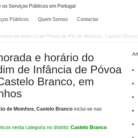
e os Serviços Públicos em Portugal
iços Públicos
Quem Somos
Contactar
Jardim de Infância de Póvoa de Rio de Moinhos, Castelo Branc
morada e horário do
Ar
rdim de Infância de Póvoa
Castelo Branco, em
inhos
Rio de Moinhos, Castelo Branco
inclui-se nas
icos nesta categoria no distrito:
Castelo Branco