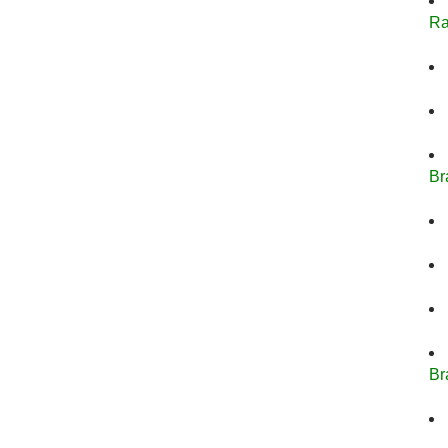
Ra
Br
Br