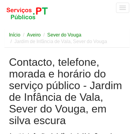
Togg
navig
Início
Aveiro
Sever do Vouga
Jardim de Infância de Vala, Sever do Vouga
Contacto, telefone,
morada e horário do
serviço público - Jardim
de Infância de Vala,
Sever do Vouga, em
silva escura