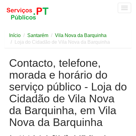
Togg
navig
Início
Santarém
Vila Nova da Barquinha
Loja do Cidadão de Vila Nova da Barquinha
Contacto, telefone,
morada e horário do
serviço público - Loja do
Cidadão de Vila Nova
da Barquinha, em Vila
Nova da Barquinha