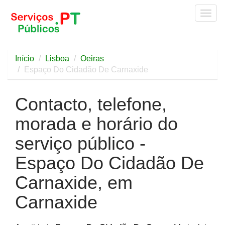
Togg
navig
Início
Lisboa
Oeiras
Espaço Do Cidadão De Carnaxide
Contacto, telefone,
morada e horário do
serviço público -
Espaço Do Cidadão De
Carnaxide, em
Carnaxide