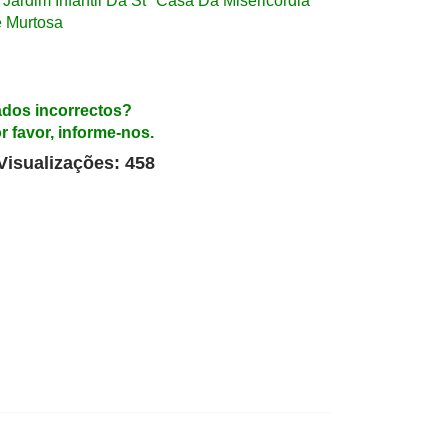
Jardim Infantil Da Stª Casa Da Misericórdia
 Murtosa
dos incorrectos?
r favor, informe-nos.
Visualizações: 458