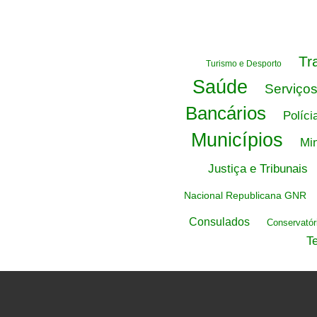
Tr
Turismo e Desporto
Saúde
Serviço
Bancários
Políci
Municípios
Min
Justiça e Tribunais
Nacional Republicana GNR
Consulados
Conservatór
T