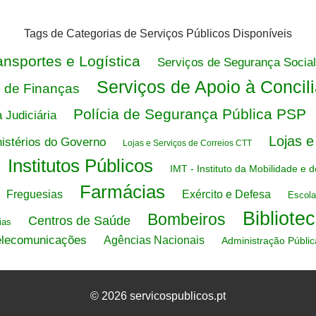
Tags de Categorias de Serviços Públicos Disponíveis
ansportes e Logística
Serviços de Segurança Social
Serviços de Apoio à Concil
s de Finanças
Polícia de Segurança Pública PSP
a Judiciária
Lojas 
istérios do Governo
Lojas e Serviços de Correios CTT
Institutos Públicos
IMT - Instituto da Mobilidade e 
Farmácias
Freguesias
Exército e Defesa
Escola
Bibliote
Bombeiros
Centros de Saúde
ias
elecomunicações
Agências Nacionais
Administração Públic
© 2026 servicospublicos.pt