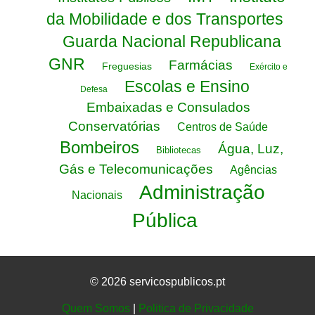
da Mobilidade e dos Transportes
Guarda Nacional Republicana
GNR
Farmácias
Freguesias
Exército e
Escolas e Ensino
Defesa
Embaixadas e Consulados
Conservatórias
Centros de Saúde
Bombeiros
Água, Luz,
Bibliotecas
Gás e Telecomunicações
Agências
Administração
Nacionais
Pública
© 2026 servicospublicos.pt
Quem Somos
|
Politica de Privacidade