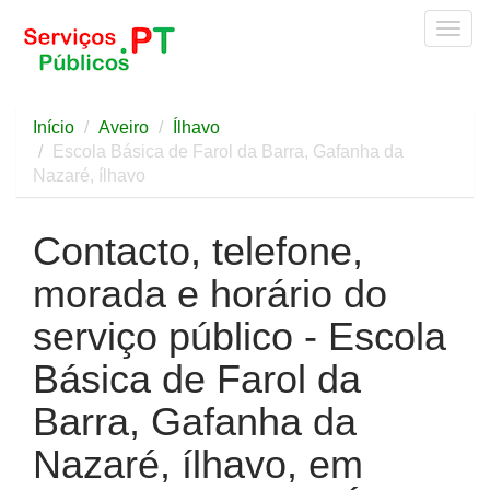
Togg
navig
Início
Aveiro
Ílhavo
Escola Básica de Farol da Barra, Gafanha da
Nazaré, ílhavo
Contacto, telefone,
morada e horário do
serviço público - Escola
Básica de Farol da
Barra, Gafanha da
Nazaré, ílhavo, em