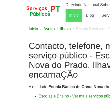
Directório Nacional Sobr
Início
Blog
Serv
Início
Aveiro
Ílhavo
Escola Básica de C
Contacto, telefone, 
serviço público - Es
Nova do Prado, ílha
encarnaÇÃo
A entidade
Escola Básica de Costa Nova do 
Escolas e Ensino - Ver mais serviços públ