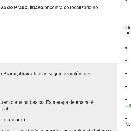
va do Prado, ílhavo
encontra-se localizado no
Ou
po
 Prado, ílhavo
tem as seguintes valências
tituem o ensino básico.
Esta etapa de ensino é
En
tugal
scolaridade).
Na
 oral, a iniciação e progressivo domínio da leitura e