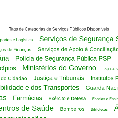
Tags de Categorias de Serviços Públicos Disponíveis
Serviços de Segurança S
portes e Logística
Serviços de Apoio à Conciliaçã
ços de Finanças
ária
Polícia de Segurança Pública PSP
Ministérios do Governo
cípios
Lojas e 
Justiça e Tribunais
Institutos 
 do Cidadão
obilidade e dos Transportes
Guarda Naci
as
Farmácias
Exército e Defesa
Escolas e Ensi
entros de Saúde
Á
Bombeiros
Bibliotecas