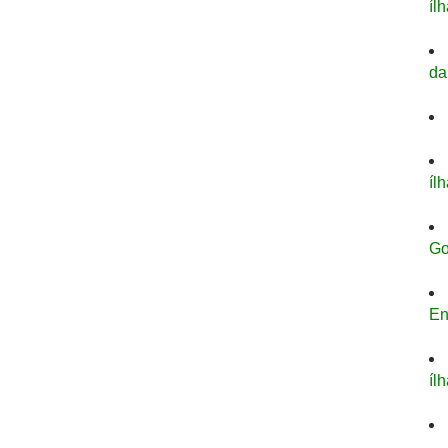
íl
da
íl
Go
En
íl