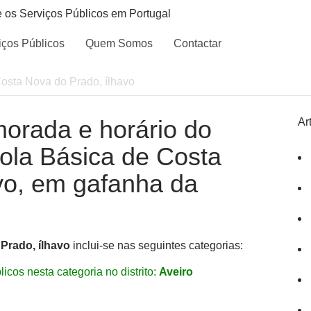
e os Serviços Públicos em Portugal
iços Públicos
Quem Somos
Contactar
osta Nova do Prado, ílhavo
morada e horário do
Ar
cola Básica de Costa
vo, em gafanha da
Prado, ílhavo
inclui-se nas seguintes categorias:
icos nesta categoria no distrito:
Aveiro