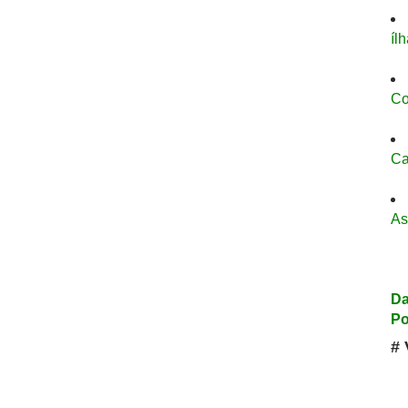
íl
Co
Ca
As
Da
Po
# 