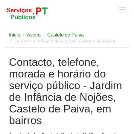
Togg
navig
Início
Aveiro
Castelo de Paiva
Jardim de Infância de Nojões, Castelo de Paiva
Contacto, telefone,
morada e horário do
serviço público - Jardim
de Infância de Nojões,
Castelo de Paiva, em
bairros