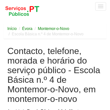
Togg
navig
Início
Évora
Montemor-o-Novo
Escola Básica n.º 4 de Montemor-o-Novo
Contacto, telefone,
morada e horário do
serviço público - Escola
Básica n.º 4 de
Montemor-o-Novo, em
montemor-o-novo