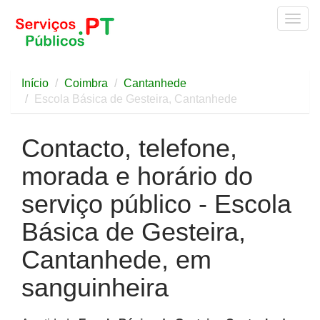
Togg
navig
Início
Coimbra
Cantanhede
Escola Básica de Gesteira, Cantanhede
Contacto, telefone,
morada e horário do
serviço público - Escola
Básica de Gesteira,
Cantanhede, em
sanguinheira