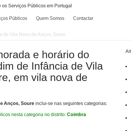
e os Serviços Públicos em Portugal
iços Públicos
Quem Somos
Contactar
ia de Vila Nova de Anços, Soure
morada e horário do
Ar
dim de Infância de Vila
e, em vila nova de
de Anços, Soure
inclui-se nas seguintes categorias:
icos nesta categoria no distrito:
Coimbra