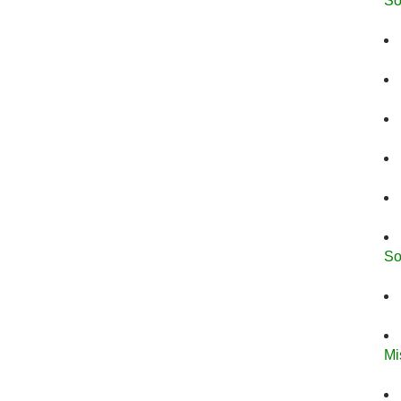
So
So
Mi