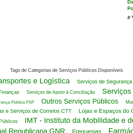
Da
Po
# 
Tags de Categorias de Serviços Públicos Disponíveis
ansportes e Logística
Serviços de Segurança 
Serviços
 Finanças
Serviços de Apoio à Conciliação
Outros Serviços Públicos
Mun
urança Pública PSP
Lojas e Espaços do 
as e Serviços de Correios CTT
IMT - Instituto da Mobilidade e 
 Públicos
Farmác
nal Republicana GNR
Freguesias