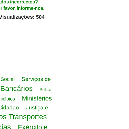
dos incorrectos?
r favor, informe-nos.
Visualizações: 584
Serviços de
Social
 Bancários
Polícia
Ministérios
icípios
Cidadão
Justiça e
dos Transportes
ias
Exército e