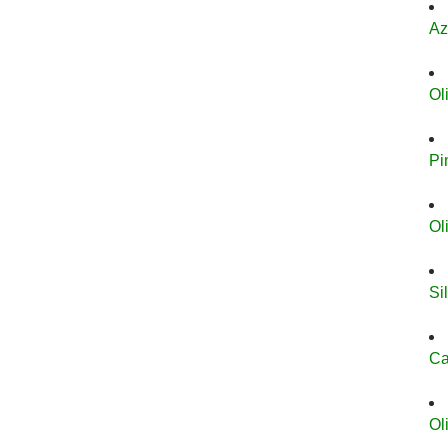
Az
Ol
Pi
Ol
Si
Ca
Ol