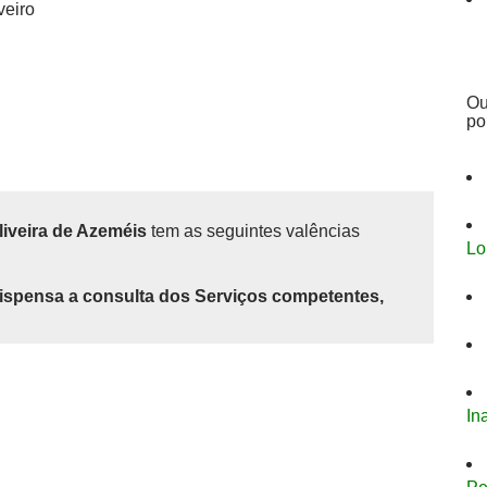
veiro
Ou
po
liveira de Azeméis
tem as seguintes valências
Lo
ispensa a consulta dos Serviços competentes,
In