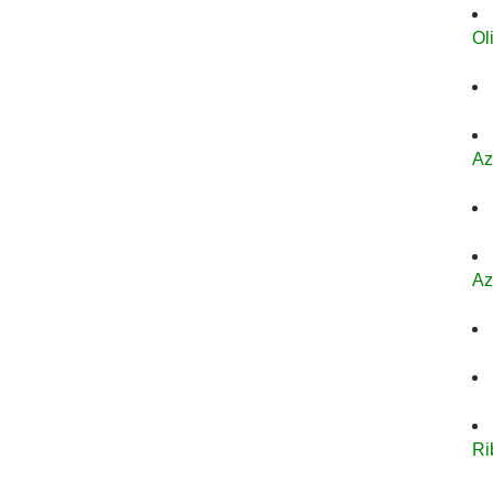
Ol
Az
Az
Ri