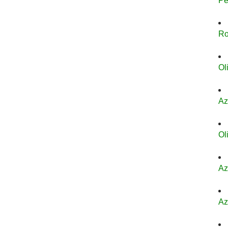
Pe
Ro
Ol
Az
Ol
Az
Az