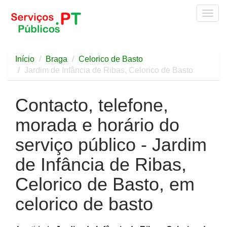
Togg
navig
Início
Braga
Celorico de Basto
Jardim de Infância de Ribas, Celorico de Basto
Contacto, telefone,
morada e horário do
serviço público - Jardim
de Infância de Ribas,
Celorico de Basto, em
celorico de basto