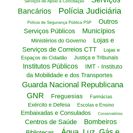
Serviços de Apoio à Conciliação
Polícia Judiciária
Bancários
Outros
Polícia de Segurança Pública PSP
Municípios
Serviços Públicos
Lojas e
Ministérios do Governo
Serviços de Correios CTT
Lojas e
Justiça e Tribunais
Espaços do Cidadão
Institutos Públicos
IMT - Instituto
da Mobilidade e dos Transportes
Guarda Nacional Republicana
GNR
Freguesias
Farmácias
Exército e Defesa
Escolas e Ensino
Embaixadas e Consulados
Conservatórias
Bombeiros
Centros de Saúde
Água, Luz, Gás e
Bibliotecas