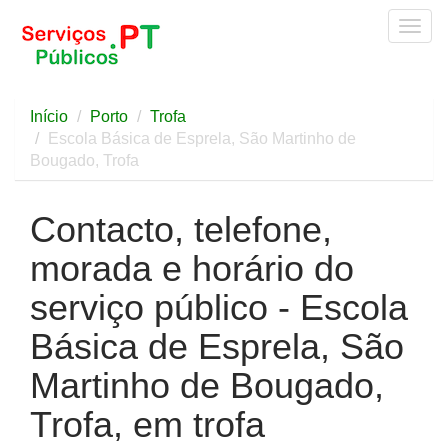
Togg
navig
Início
Porto
Trofa
Escola Básica de Esprela, São Martinho de
Bougado, Trofa
Contacto, telefone,
morada e horário do
serviço público - Escola
Básica de Esprela, São
Martinho de Bougado,
Trofa, em trofa