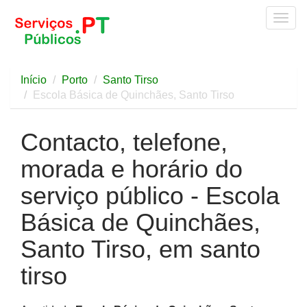
Togg
navig
Início
Porto
Santo Tirso
Escola Básica de Quinchães, Santo Tirso
Contacto, telefone,
morada e horário do
serviço público - Escola
Básica de Quinchães,
Santo Tirso, em santo
tirso