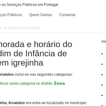
e os Serviços Públicos em Portugal
iços Públicos
Quem Somos
Contactar
a de Igrejinha, Arraiolos
morada e horário do
Ar
dim de Infância de
 em igrejinha
rraiolos
inclui-se nas seguintes categorias:
icos nesta categoria no distrito:
Évora
inha, Arraiolos
encontra-se localizado no munícipio