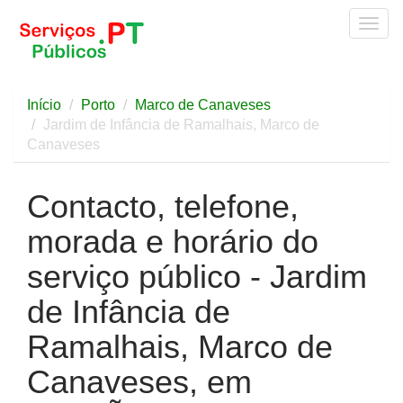
Togg
navig
Início
Porto
Marco de Canaveses
Jardim de Infância de Ramalhais, Marco de
Canaveses
Contacto, telefone,
morada e horário do
serviço público - Jardim
de Infância de
Ramalhais, Marco de
Canaveses, em