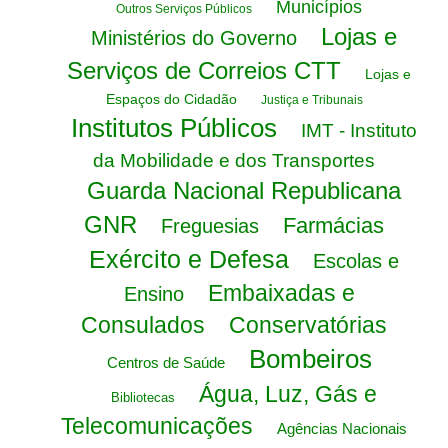
Municípios
Outros Serviços Públicos
Lojas e
Ministérios do Governo
Serviços de Correios CTT
Lojas e
Espaços do Cidadão
Justiça e Tribunais
Institutos Públicos
IMT - Instituto
da Mobilidade e dos Transportes
Guarda Nacional Republicana
GNR
Farmácias
Freguesias
Exército e Defesa
Escolas e
Embaixadas e
Ensino
Consulados
Conservatórias
Bombeiros
Centros de Saúde
Água, Luz, Gás e
Bibliotecas
Telecomunicações
Agências Nacionais