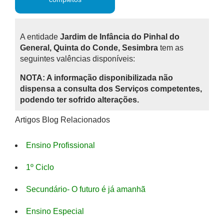
A entidade
Jardim de Infância do Pinhal do
General, Quinta do Conde, Sesimbra
tem as
seguintes valências disponíveis:
NOTA: A informação disponibilizada não
dispensa a consulta dos Serviços competentes,
podendo ter sofrido alterações.
Artigos Blog Relacionados
Ensino Profissional
1º Ciclo
Secundário- O futuro é já amanhã
Ensino Especial