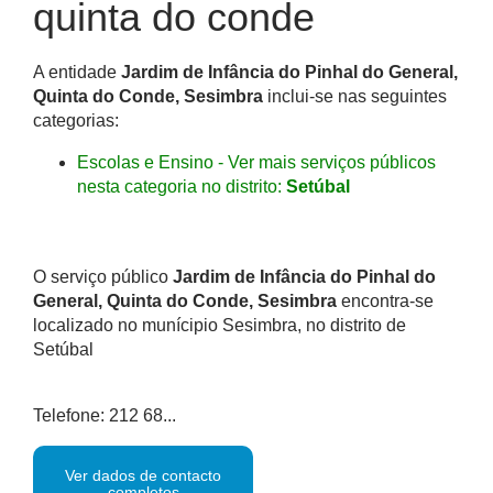
quinta do conde
A entidade
Jardim de Infância do Pinhal do General,
Quinta do Conde, Sesimbra
inclui-se nas seguintes
categorias:
Escolas e Ensino - Ver mais serviços públicos
nesta categoria no distrito:
Setúbal
O serviço público
Jardim de Infância do Pinhal do
General, Quinta do Conde, Sesimbra
encontra-se
localizado no munícipio Sesimbra, no distrito de
Setúbal
Telefone: 212 68...
Ver dados de contacto
completos