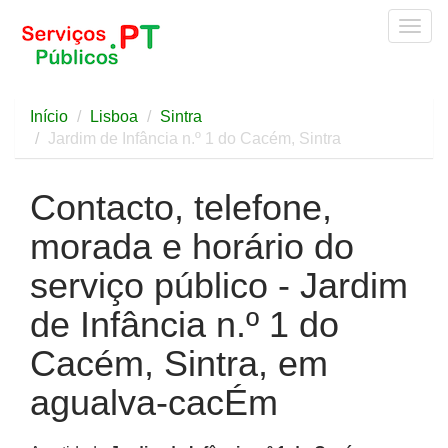
Togg
navig
Início
Lisboa
Sintra
Jardim de Infância n.º 1 do Cacém, Sintra
Contacto, telefone,
morada e horário do
serviço público - Jardim
de Infância n.º 1 do
Cacém, Sintra, em
agualva-cacÉm