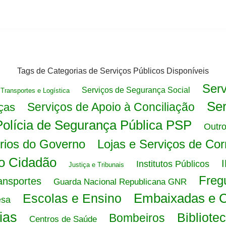
Tags de Categorias de Serviços Públicos Disponíveis
Serv
Serviços de Segurança Social
Transportes e Logística
Ser
Serviços de Apoio à Conciliação
ças
Polícia de Segurança Pública PSP
Outro
érios do Governo
Lojas e Serviços de Co
o Cidadão
I
Institutos Públicos
Justiça e Tribunais
Freg
ansportes
Guarda Nacional Republicana GNR
Embaixadas e 
Escolas e Ensino
esa
ias
Bibliote
Bombeiros
Centros de Saúde