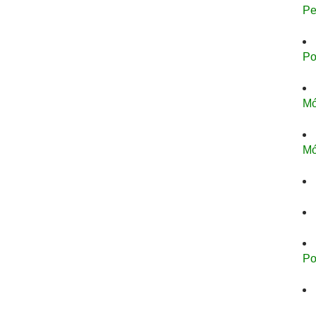
Pe
Po
M
M
Po