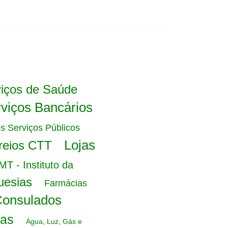
iços de Saúde
viços Bancários
s Serviços Públicos
Lojas
rreios CTT
MT - Instituto da
uesias
Farmácias
Consulados
cas
Água, Luz, Gás e