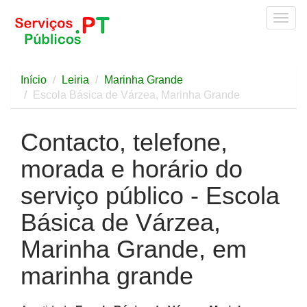
Togg
navig
Início
Leiria
Marinha Grande
Escola Básica de Várzea, Marinha Grande
Contacto, telefone,
morada e horário do
serviço público - Escola
Básica de Várzea,
Marinha Grande, em
marinha grande