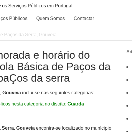
e os Serviços Públicos em Portugal
iços Públicos
Quem Somos
Contactar
de Paços da Serra, Gouveia
morada e horário do
Ar
cola Básica de Paços da
paÇos da serra
, Gouveia
inclui-se nas seguintes categorias:
icos nesta categoria no distrito:
Guarda
 Serra, Gouveia
encontra-se localizado no munícipio