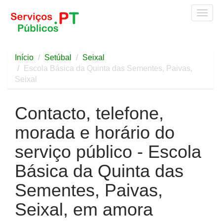
Togg
navig
Início
Setúbal
Seixal
Escola Básica da Quinta das Sementes, Paivas,
Seixal
Contacto, telefone,
morada e horário do
serviço público - Escola
Básica da Quinta das
Sementes, Paivas,
Seixal, em amora