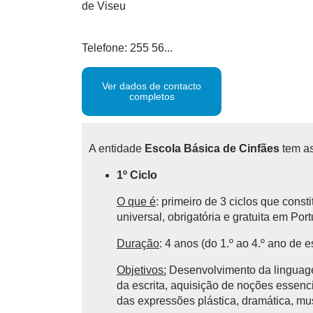
de Viseu
Telefone: 255 56...
Ver dados de contacto
completos
A entidade
Escola Básica de Cinfães
tem as
1º Ciclo
O que é
: primeiro de 3 ciclos que cons
universal, obrigatória e gratuita em Por
Duração
: 4 anos (do 1.º ao 4.º ano de e
Objetivos:
Desenvolvimento da linguagem
da escrita, aquisição de noções essencia
das expressões plástica, dramática, mu