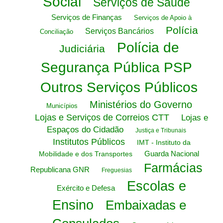
Social
Serviços de Saúde
Serviços de Finanças
Serviços de Apoio à
Polícia
Serviços Bancários
Conciliação
Polícia de
Judiciária
Segurança Pública PSP
Outros Serviços Públicos
Ministérios do Governo
Municípios
Lojas e Serviços de Correios CTT
Lojas e
Espaços do Cidadão
Justiça e Tribunais
Institutos Públicos
IMT - Instituto da
Guarda Nacional
Mobilidade e dos Transportes
Farmácias
Republicana GNR
Freguesias
Escolas e
Exército e Defesa
Ensino
Embaixadas e