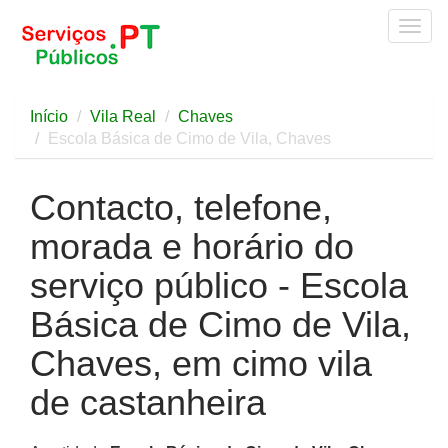
Togg
navig
Início
Vila Real
Chaves
Escola Básica de Cimo de Vila, Chaves
Contacto, telefone,
morada e horário do
serviço público - Escola
Básica de Cimo de Vila,
Chaves, em cimo vila
de castanheira