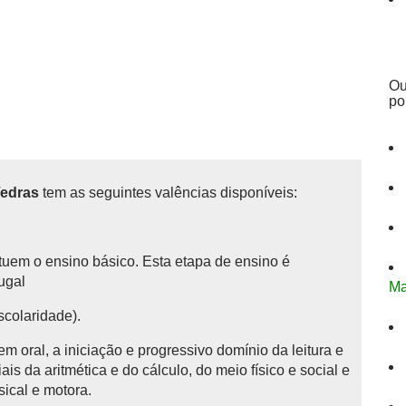
Ou
po
Vedras
tem as seguintes valências disponíveis:
tituem o ensino básico.
Esta etapa de ensino é
tugal
Ma
scolaridade).
 oral, a iniciação e progressivo domínio da leitura e
is da aritmética e do cálculo, do meio físico e social e
sical e motora.