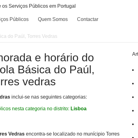
e os Serviços Públicos em Portugal
iços Públicos
Quem Somos
Contactar
ica do Paúl, Torres Vedras
morada e horário do
Ar
cola Básica do Paúl,
rres vedras
edras
inclui-se nas seguintes categorias:
icos nesta categoria no distrito:
Lisboa
rres Vedras
encontra-se localizado no munícipio Torres