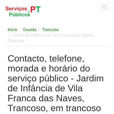
Togg
navig
Início
Guarda
Trancoso
Jardim de Infância de Vila Franca das Naves,
Trancoso
Contacto, telefone,
morada e horário do
serviço público - Jardim
de Infância de Vila
Franca das Naves,
Trancoso, em trancoso