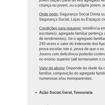
jovem (façam parte do seu agregado fam
criança ou jovem, ou o próprio jovem, s
Onde pedir:
Segurança Social Direta o
Segurança Social, Lojas ou Espaços c
Condições para requerer:
residência em
escolares), agregado familiar pertença
de rendimentos). Se o agregado familiar t
240 vezes o valor do Indexante dos Apoi
prova escolar, isto é, prova de que o os
Jovens com deficiência poderão continu
no ensino superior (até termonarem o 
Valor do abono
: Depende da idade da c
familiar, composição do agregado famil
numerosas e/ou monoparentais.
Ação Social, Geral, Tesouraria