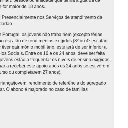
iliar), pessoa ou entidade que tenha a guarda da
e for maior de 18 anos.
u Presencialmente nos Serviços de atendimento da
idadão
 Portugal, os jovens não trabalhem (excepto férias
 ao escalão de rendimentos exigidos (3º ou 4º escalão
iver património mobiliário, este terá de ser inferior a
os Sociais. Entre os 16 e os 24 anos, deve ser feita
 jovens estão a frequentar os niveis de ensino exigidos.
ar a receber este apoio após os 24 anos se estiverem
curso ou completarem 27 anos).
riança/jovem, rendimento de referência do agregado
iar. O abono é majorado no caso de familias