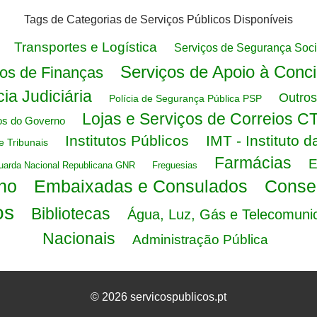
Tags de Categorias de Serviços Públicos Disponíveis
Transportes e Logística
Serviços de Segurança Soci
Serviços de Apoio à Conci
os de Finanças
cia Judiciária
Outros
Polícia de Segurança Pública PSP
Lojas e Serviços de Correios C
ios do Governo
Institutos Públicos
IMT - Instituto 
e Tribunais
Farmácias
E
uarda Nacional Republicana GNR
Freguesias
no
Embaixadas e Consulados
Conser
os
Bibliotecas
Água, Luz, Gás e Telecomuni
Nacionais
Administração Pública
© 2026 servicospublicos.pt