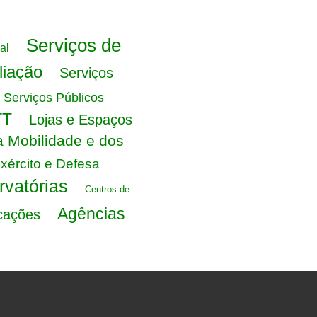
Serviços de
al
liação
Serviços
 Serviços Públicos
TT
Lojas e Espaços
da Mobilidade e dos
xército e Defesa
vatórias
Centros de
Agências
cações