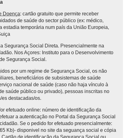
ça
de Doença
: cartão gratuito que permite receber
uidados de saúde do sector público (ex: médico,
uma estadia temporária num país da União Europeia,
Suiça
da Segurança Social Direta. Presencialmente na
adão. Nos Açores: Instituto para o Desenvolvimento
 de Segurança Social.
idos por um regime de Segurança Social, os não
miliares, beneficiários de subsistemas de saúde
erviço nacional de saúde (caso não haja vínculo à
e saúde público ou privado), pessoas inscritas no
s/es destacadas/os.
for efetuado online: número de identificação da
efetuar a autenticação no Portal da Segurança Social
 cidadão. Se o pedido for efetuado presencialmente:
Kb)- disponivel no site da seguança social e cópia
Cartão de identificação da Segurança Social ou