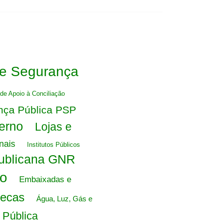
de Segurança
de Apoio à Conciliação
ança Pública PSP
erno
Lojas e
nais
Institutos Públicos
ublicana GNR
no
Embaixadas e
tecas
Água, Luz, Gás e
 Pública