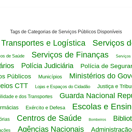
Tags de Categorias de Serviços Públicos Disponíveis
Serviços 
Transportes e Logística
Serviços de Finanças
ços de Saúde
Serviços 
ários
Polícia Judiciária
Polícia de Segur
Ministérios do Gov
os Públicos
Municípios
reios CTT
Justiça e Tribu
Lojas e Espaços do Cidadão
Guarda Nacional Rep
bilidade e dos Transportes
Escolas e Ensi
rmácias
Exército e Defesa
Centros de Saúde
Biblio
órias
Bombeiros
Agências Nacionais
Administração
ações