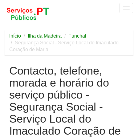
Togg
navig
Início
Ilha da Madeira
Funchal
Segurança Social - Serviço Local do Imaculado
Coração de Maria
Contacto, telefone,
morada e horário do
serviço público -
Segurança Social -
Serviço Local do
Imaculado Coração de