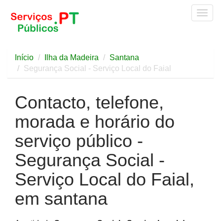
Togg
navig
Início
Ilha da Madeira
Santana
Segurança Social - Serviço Local do Faial
Contacto, telefone,
morada e horário do
serviço público -
Segurança Social -
Serviço Local do Faial,
em santana