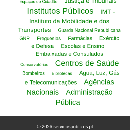
Justiça e Tribunais
Espaços do Cidadão
Institutos Públicos
IMT -
Instituto da Mobilidade e dos
Transportes
Guarda Nacional Republicana
Exército
Farmácias
Freguesias
GNR
e Defesa
Escolas e Ensino
Embaixadas e Consulados
Centros de Saúde
Conservatórias
Água, Luz, Gás
Bombeiros
Bibliotecas
Agências
e Telecomunicações
Nacionais
Administração
Pública
© 2026 servicospublicos.pt