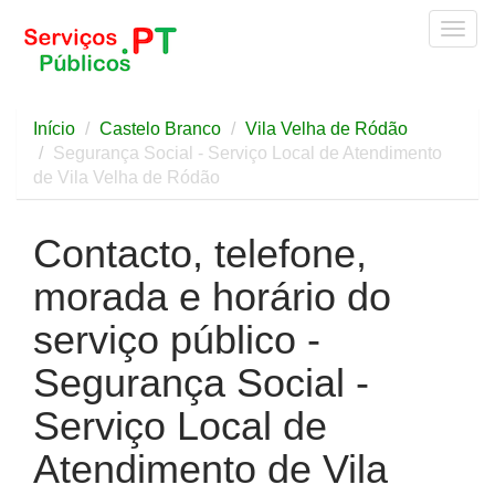
Togg
navig
Início
Castelo Branco
Vila Velha de Ródão
Segurança Social - Serviço Local de Atendimento
de Vila Velha de Ródão
Contacto, telefone,
morada e horário do
serviço público -
Segurança Social -
Serviço Local de
Atendimento de Vila