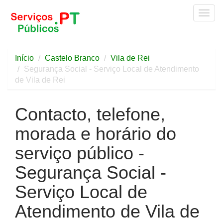
Togg
navig
Início
Castelo Branco
Vila de Rei
Segurança Social - Serviço Local de Atendimento
de Vila de Rei
Contacto, telefone,
morada e horário do
serviço público -
Segurança Social -
Serviço Local de
Atendimento de Vila de