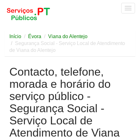
Togg
navig
Início
Évora
Viana do Alentejo
Segurança Social - Serviço Local de Atendimento
de Viana do Alentejo
Contacto, telefone,
morada e horário do
serviço público -
Segurança Social -
Serviço Local de
Atendimento de Viana