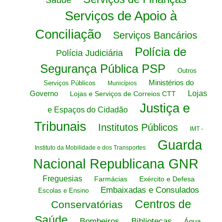
Saúde
Serviços de Apoio à
Conciliação
Serviços Bancários
Polícia de
Polícia Judiciária
Segurança Pública PSP
Outros
Ministérios do
Serviços Públicos
Municípios
Governo
Lojas
Lojas e Serviços de Correios CTT
Justiça e
e Espaços do Cidadão
Tribunais
Institutos Públicos
IMT -
Guarda
Instituto da Mobilidade e dos Transportes
Nacional Republicana GNR
Freguesias
Farmácias
Exército e Defesa
Embaixadas e Consulados
Escolas e Ensino
Centros de
Conservatórias
Saúde
Bombeiros
Bibliotecas
Água,