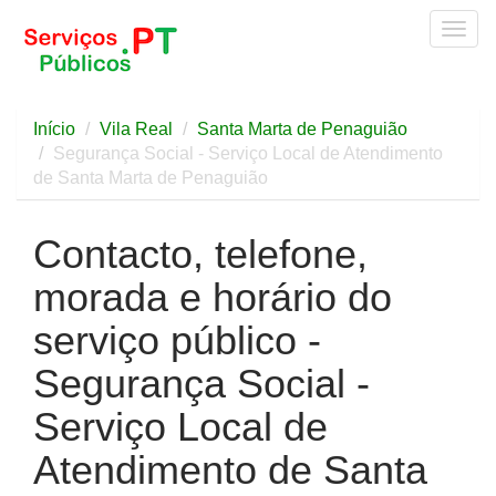
Togg
navig
Início
Vila Real
Santa Marta de Penaguião
Segurança Social - Serviço Local de Atendimento
de Santa Marta de Penaguião
Contacto, telefone,
morada e horário do
serviço público -
Segurança Social -
Serviço Local de
Atendimento de Santa