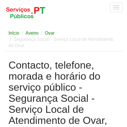
Togg
navig
Início
Aveiro
Ovar
Segurança Social - Serviço Local de Atendimento
de Ovar
Contacto, telefone,
morada e horário do
serviço público -
Segurança Social -
Serviço Local de
Atendimento de Ovar,