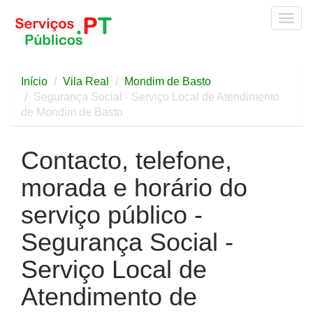
Togg
navig
Início
Vila Real
Mondim de Basto
Segurança Social - Serviço Local de Atendimento
de Mondim de Basto
Contacto, telefone,
morada e horário do
serviço público -
Segurança Social -
Serviço Local de
Atendimento de