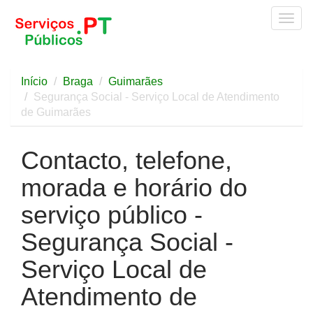
Togg
navig
Início
Braga
Guimarães
Segurança Social - Serviço Local de Atendimento
de Guimarães
Contacto, telefone,
morada e horário do
serviço público -
Segurança Social -
Serviço Local de
Atendimento de