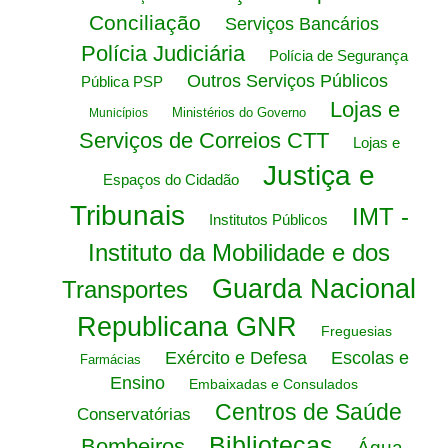
Conciliação
Serviços Bancários
Polícia Judiciária
Polícia de Segurança
Outros Serviços Públicos
Pública PSP
Lojas e
Ministérios do Governo
Municípios
Serviços de Correios CTT
Lojas e
Justiça e
Espaços do Cidadão
Tribunais
IMT -
Institutos Públicos
Instituto da Mobilidade e dos
Guarda Nacional
Transportes
Republicana GNR
Freguesias
Exército e Defesa
Escolas e
Farmácias
Ensino
Embaixadas e Consulados
Centros de Saúde
Conservatórias
Bibliotecas
Bombeiros
Água,