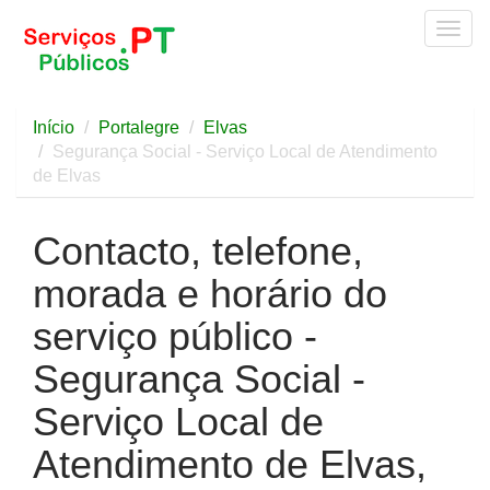
Togg
navig
Início
Portalegre
Elvas
Segurança Social - Serviço Local de Atendimento
de Elvas
Contacto, telefone,
morada e horário do
serviço público -
Segurança Social -
Serviço Local de
Atendimento de Elvas,