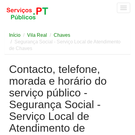
Togg
navig
Início
Vila Real
Chaves
Segurança Social - Serviço Local de Atendimento
de Chaves
Contacto, telefone,
morada e horário do
serviço público -
Segurança Social -
Serviço Local de
Atendimento de