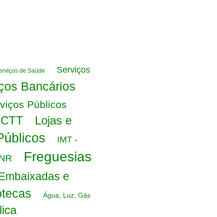
Serviços
erviços de Saúde
ços Bancários
viços Públicos
s CTT
Lojas e
 Públicos
IMT -
Freguesias
GNR
Embaixadas e
otecas
Água, Luz, Gás
lica