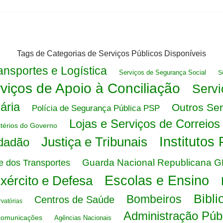
Tags de Categorias de Serviços Públicos Disponíveis
ansportes e Logística
Serviços de Segurança Social
S
viços de Apoio à Conciliação
Servi
iária
Outros Ser
Polícia de Segurança Pública PSP
Lojas e Serviços de Correio
stérios do Governo
Justiça e Tribunais
Institutos
dadão
Guarda Nacional Republicana 
 e dos Transportes
xército e Defesa
Escolas e Ensino
Bibli
Bombeiros
Centros de Saúde
vatórias
Administração Púb
comunicações
Agências Nacionais