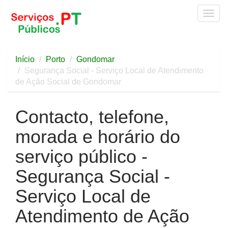
Togg
navig
Início
Porto
Gondomar
Segurança Social - Serviço Local de Atendimento
de Ação Social de Gondomar
Contacto, telefone,
morada e horário do
serviço público -
Segurança Social -
Serviço Local de
Atendimento de Ação