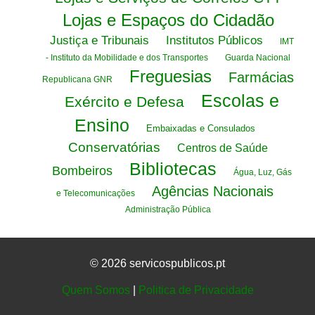
Lojas e Espaços do Cidadão
Justiça e Tribunais
Institutos Públicos
IMT
- Instituto da Mobilidade e dos Transportes
Guarda Nacional
Freguesias
Farmácias
Republicana GNR
Escolas e
Exército e Defesa
Ensino
Embaixadas e Consulados
Conservatórias
Centros de Saúde
Bibliotecas
Bombeiros
Água, Luz, Gás
Agências Nacionais
e Telecomunicações
Administração Pública
© 2026 servicospublicos.pt
Quem Somos
|
Politica de Privacidade